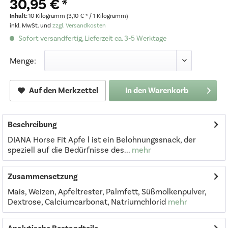
30,95 € *
Inhalt:
10 Kilogramm (3,10 € * / 1 Kilogramm)
inkl. MwSt. und
zzgl. Versandkosten
Sofort versandfertig, Lieferzeit ca. 3-5 Werktage
Menge:
Auf den Merkzettel
In den
Warenkorb
Beschreibung
DIANA Horse Fit Apfe l ist ein Belohnungssnack, der
speziell auf die Bedürfnisse des...
mehr
Zusammensetzung
Mais, Weizen, Apfeltrester, Palmfett, Süßmolkenpulver,
Dextrose, Calciumcarbonat, Natriumchlorid
mehr