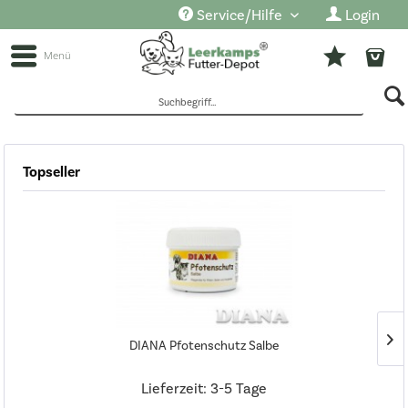
Service/Hilfe
Login
Menü
Topseller
Sofort lieferbar
Hersteller
DIANA
Preis
DIANA Pfotenschutz Salbe
von
Produkte
4,50 €
Lieferzeit: 3-5 Tage
bis
anzeigen