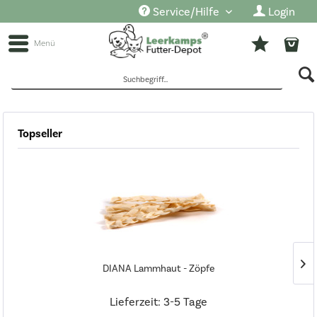
Service/Hilfe
Login
Menü
Topseller
Sofort lieferbar
Hersteller
DIANA
Preis
DIANA Lammhaut - Zöpfe
Gruppierung
von
0,65 €
Lieferzeit: 3-5 Tage
Einzelfuttermittel
Alter des Tieres
bis