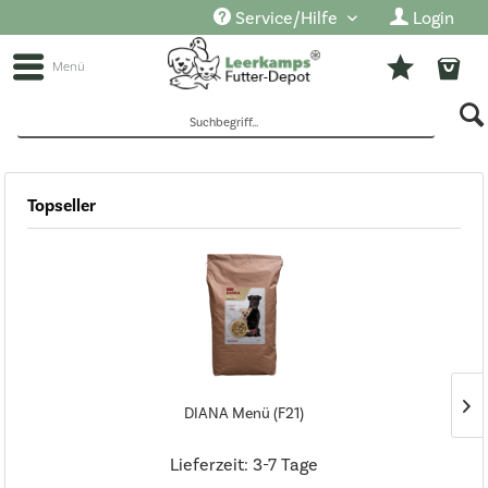
Service/Hilfe
Login
Menü
Topseller
Sofort lieferbar
Hersteller
DIANA
Preis
DIANA Menü (F21)
Gruppierung
von
5,49 €
Lieferzeit: 3-7 Tage
Ergänzungsfuttermitttel
Aktivität des Tieres
bis