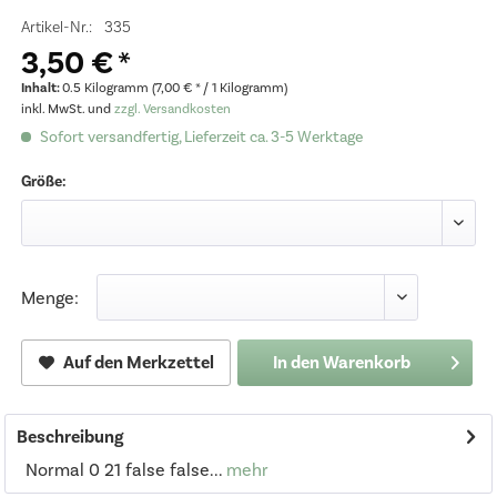
Artikel-Nr.:
335
3,50 € *
Inhalt:
0.5 Kilogramm (7,00 € * / 1 Kilogramm)
inkl. MwSt. und
zzgl. Versandkosten
Sofort versandfertig, Lieferzeit ca. 3-5 Werktage
Größe:
Menge:
Auf den Merkzettel
In den
Warenkorb
Beschreibung
Normal 0 21 false false...
mehr