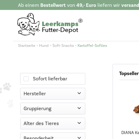
Ab einem
Bestellwert
von
49,- Euro
liefern wir
versand
Startseite
Hund
Soft-Snacks
Kartoffel-Softies
Topseller
Sofort lieferbar
Hersteller
DIANA
Gruppierung
Ergänzungsfuttermitttel
Alter des Tieres
DIANA Kar
Erwachsen
Besonderheit