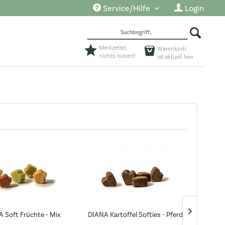
Service/Hilfe
Login
Merkzettel,
Warenkorb
nichts notiert!
ist aktuell leer
 Soft Früchte - Mix
DIANA Kartoffel Softies - Pferd
DIANA K