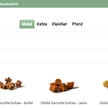
kostenfrei
Hund
Katze
Kleintier
Pferd
toffel Softies - Büffel
DIANA Kartoffel Softies - Lachs
DIANA