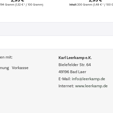
2,95 €
2,95 €
194 Gramm
(1,52 € * / 100 Gramm)
Inhalt
200 Gramm
(1,48 € * / 100
en mit:
Karl Leerkamp e.K.
Bielefelder Str. 64
nung
Vorkasse
49196 Bad Laer
E-Mail:
info@leerkamp.de
Internet:
www.leerkamp.de