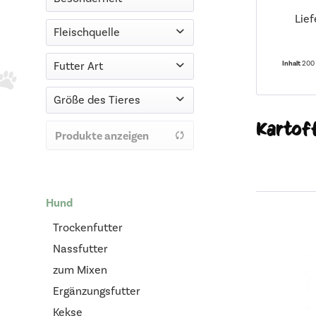
Senior
Lief
getreidefrei
Fleischquelle
Welpe
Glutenfrei
Büffel
Futter Art
Inhalt
200
ohne Fleisch
Ente
vegetarisch
Snacks
Größe des Tieres
Geflügel
weich
Huhn
Kartof
maxi
Produkte anzeigen
Lachs
medium
Pferd
mini
Strauß
Wild
Hund
Trockenfutter
Nassfutter
zum Mixen
Ergänzungsfutter
Kekse