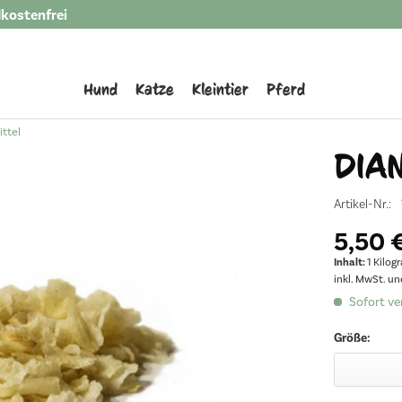
kostenfrei
Hund
Katze
Kleintier
Pferd
ittel
DIAN
Artikel-Nr.:
5,50 €
Inhalt:
1 Kilo
inkl. MwSt. u
Sofort ver
Größe: