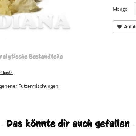
Menge:
Auf d
nalytische Bestandteile
ür Hunde
igenener Futtermischungen.
Das könnte dir auch gefallen