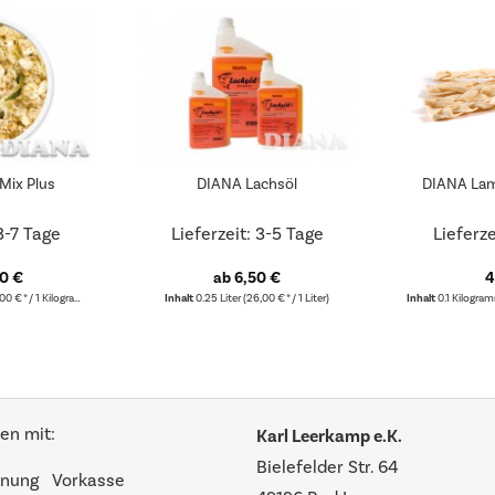
Mix Plus
DIANA Lachsöl
DIANA Lam
 3-7 Tage
Lieferzeit: 3-5 Tage
Lieferze
50 €
ab 6,50 €
4
00 € * / 1 Kilogramm)
Inhalt
0.25 Liter
(26,00 € * / 1 Liter)
Inhalt
0.1 Kilogr
en mit:
Karl Leerkamp e.K.
Bielefelder Str. 64
nung
Vorkasse