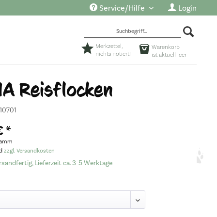
Service/Hilfe
Login
Merkzettel,
Warenkorb
nichts notiert!
ist aktuell leer
A Reisflocken
10701
 *
gramm
nd
zzgl. Versandkosten
sandfertig, Lieferzeit ca. 3-5 Werktage