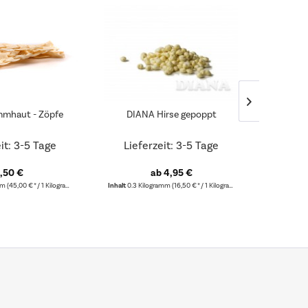
mhaut - Zöpfe
DIANA Hirse gepoppt
DIANA
it: 3-5 Tage
Lieferzeit: 3-5 Tage
Lief
,50 €
ab 4,95 €
amm
(45,00 € * / 1 Kilogramm)
Inhalt
0.3 Kilogramm
(16,50 € * / 1 Kilogramm)
Inhalt
0.75 