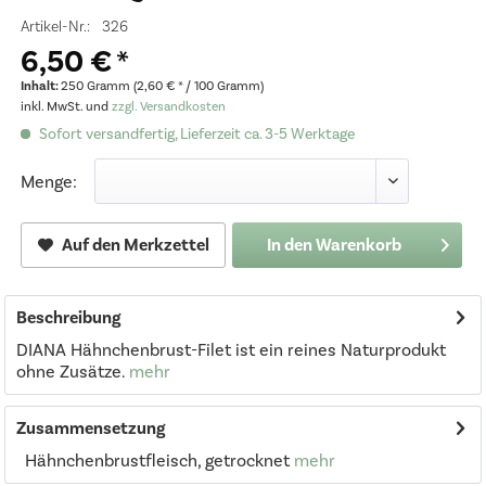
Artikel-Nr.:
326
6,50 € *
Inhalt:
250 Gramm (2,60 € * / 100 Gramm)
inkl. MwSt. und
zzgl. Versandkosten
Sofort versandfertig, Lieferzeit ca. 3-5 Werktage
Menge:
Auf den Merkzettel
In den
Warenkorb
Beschreibung
DIANA Hähnchenbrust-Filet ist ein reines Naturprodukt
ohne Zusätze.
mehr
Zusammensetzung
Hähnchenbrustfleisch, getrocknet
mehr